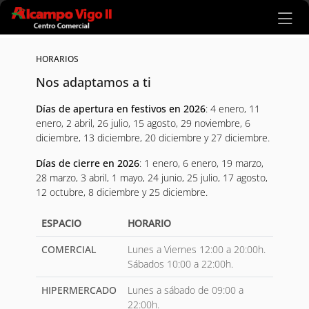
Ir al contenido principal
HORARIOS
Nos adaptamos a ti
Días de apertura en festivos en 2026
: 4 enero, 11
enero, 2 abril, 26 julio, 15 agosto, 29 noviembre, 6
diciembre, 13 diciembre, 20 diciembre y 27 diciembre.
Días de cierre en 2026
: 1 enero, 6 enero, 19 marzo,
28 marzo, 3 abril, 1 mayo, 24 junio, 25 julio, 17 agosto,
12 octubre, 8 diciembre y 25 diciembre.
ESPACIO
HORARIO
COMERCIAL
Lunes a Viernes 12:00 a 20:00h.
Sábados 10:00 a 22:00h.
HIPERMERCADO
Lunes a sábado de 09:00 a
22:00h.