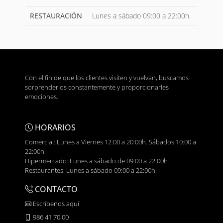
RESTAURACIÓN
Lunes a sábado 09:00 a 22:00h.
Con el fin de que los clientes visiten y vuelvan, buscamos
sorprenderlos constantemente y proporcionarles
emociones.
HORARIOS
Comercial: Lunes a Viernes 12:00 a 20:00h. Sábados 10:00 a
22:00h.
Hipermercado: Lunes a sábado de 09:00 a 22:00h.
Restaurantes: Lunes a sábado 09:00 a 22:00h.
CONTACTO
Escríbenos aquí
986 41 70 00