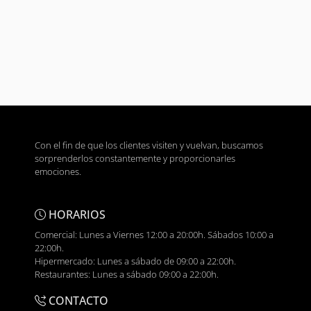
Con el fin de que los clientes visiten y vuelvan, buscamos
sorprenderlos constantemente y proporcionarles
emociones.
HORARIOS
Comercial: Lunes a Viernes 12:00 a 20:00h. Sábados 10:00 a
22:00h.
Hipermercado: Lunes a sábado de 09:00 a 22:00h.
Restaurantes: Lunes a sábado 09:00 a 22:00h.
CONTACTO